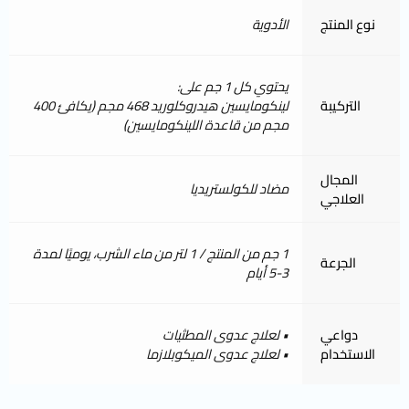
نوع المنتج
الأدوية
يحتوي كل 1 جم على:
التركيبة
لينكومايسين هيدروكلوريد 468 مجم (يكافئ 400
مجم من قاعدة اللينكومايسين)
المجال
مضاد للكولستريديا
العلاجي
1 جم من المنتج / 1 لتر من ماء الشرب، يوميًا لمدة
الجرعة
3-5 أيام
دواعي
• لعلاج عدوى المطثيات
الاستخدام
• لعلاج عدوى الميكوبلازما