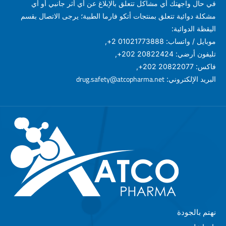
في حال واجهتك أي مشاكل تتعلق بالإبلاغ عن أي أثر جانبي أو أي
مشكلة دوائية تتعلق بمنتجات أتكو فارما الطبية؛ يرجى الاتصال بقسم
اليقظة الدوائية:
موبايل / واتساب: 01021773888 2+,
تليفون أرضي: 20822424 202+,
فاكس: 20822077 202+,
drug.safety@atcopharma.net
البريد الإلكتروني:
نهتم بالجودة