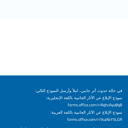
في حالة حدوث أثر جانبي، املأ وأرسل النموذج التالي:
نموذج الإبلاغ عن الآثار الجانبية باللغة الإنجليزية:
forms.office.com/r/AqhcAyu8qB
نموذج الإبلاغ عن الآثار الجانبية باللغة العربية:
forms.office.com/r/9uzNcY5LGR