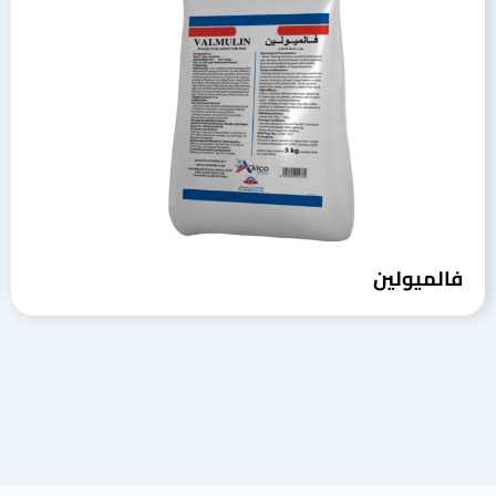
فالميولين