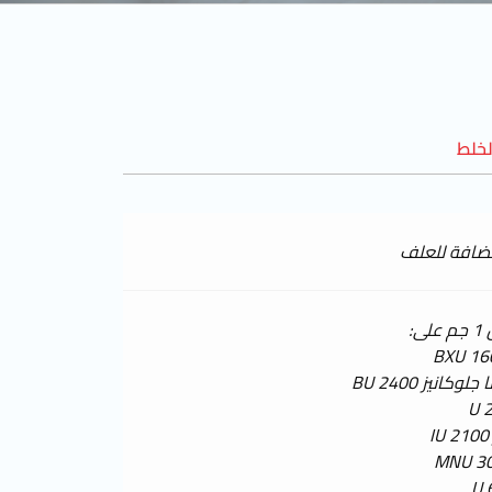
خلط
مضافة للعلف
ى: