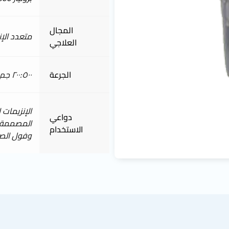
المجال
متعدد الإن
العلاجي
الجرعة
٢٠٠:٥٠٠ جم / طن من العلف
الإنزيمات 
دواعي
المصممة خ
الاستخدام
وفول الصو