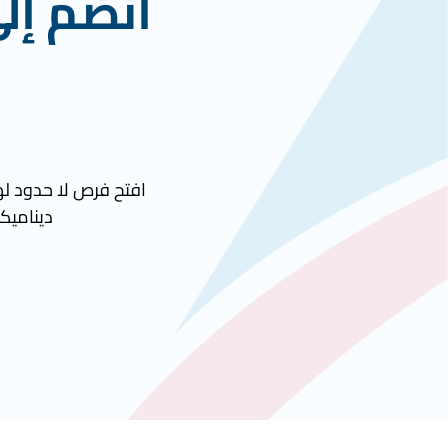
انضم إل
افتح فرص لا حدود لها
ديناميكي