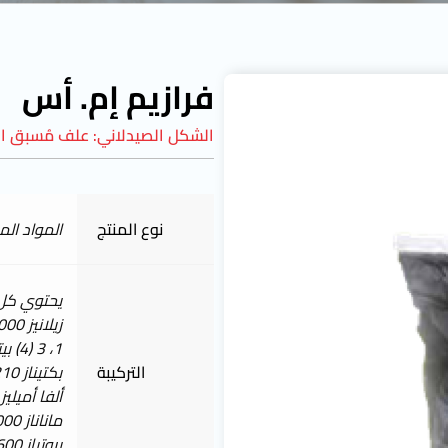
فرازيم إم. أس
الشكل الصيدلاني:
علف مُسبق ال
نوع المنتج
المواد ال
يحتوي كل 1 جم عل
زيلانيز 16000 BXU
1، 3 (4) بيتا جلوكانيز 2400 BU
التركيبة
بكتيناز 210 U
ألفا أميليز 2100 IU
ماناناز 3000 MNU
بروتياز 600 U