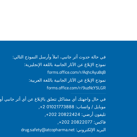
في حالة حدوث أثر جانبي، املأ وأرسل النموذج التالي:
نموذج الإبلاغ عن الآثار الجانبية باللغة الإنجليزية:
forms.office.com/r/AqhcAyu8qB
نموذج الإبلاغ عن الآثار الجانبية باللغة العربية:
forms.office.com/r/9uzNcY5LGR
في حال واجهتك أي مشاكل تتعلق بالإبلاغ عن أي أثر جانبي أو أ
موبايل / واتساب: 01021773888 2+,
تليفون أرضي: 20822424 202+,
فاكس: 20822077 202+,
drug.safety@atcopharma.net
البريد الإلكتروني: