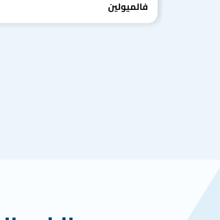
فالميولين