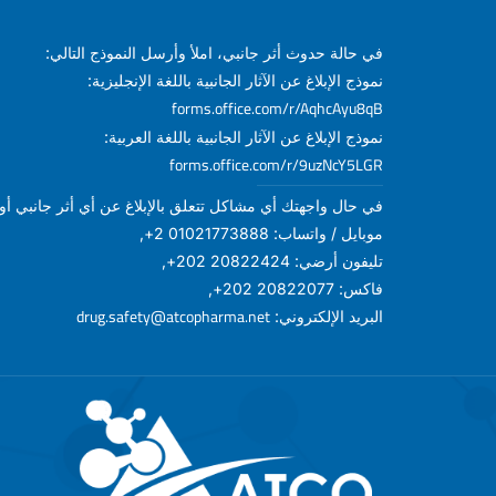
في حالة حدوث أثر جانبي، املأ وأرسل النموذج التالي:
نموذج الإبلاغ عن الآثار الجانبية باللغة الإنجليزية:
forms.office.com/r/AqhcAyu8qB
نموذج الإبلاغ عن الآثار الجانبية باللغة العربية:
forms.office.com/r/9uzNcY5LGR
في حال واجهتك أي مشاكل تتعلق بالإبلاغ عن أي أثر جانبي أو أ
موبايل / واتساب: 01021773888 2+,
تليفون أرضي: 20822424 202+,
فاكس: 20822077 202+,
drug.safety@atcopharma.net
البريد الإلكتروني: