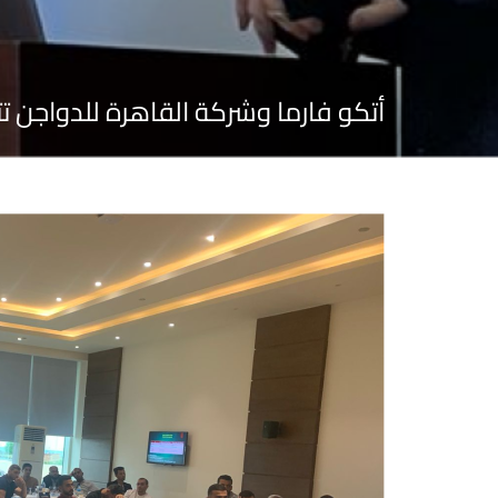
أتكو فارما وشركة القاهرة للدواجن تتع