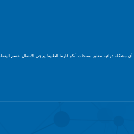
ي مشكلة دوائية تتعلق بمنتجات أتكو فارما الطبية؛ يرجى الاتصال بقسم اليقظة 