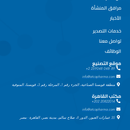
مرافق المنشأة
الأخبار
خدمات التصدير
تواصل معنا
الوظائف
موقع التصنيع
89 -048 259048 2+
info@atcopharma.com
منطقة قويسنا الصناعية، الجزء رقم 1، المرحلة رقم 3، قويسنا، المنوفية
مكتب القاهرة
20822014 202+
info@atcopharma.com
35 عمارات العبور، الدور 8، صلاح سالم، مدينة نصر، القاهرة - مصر