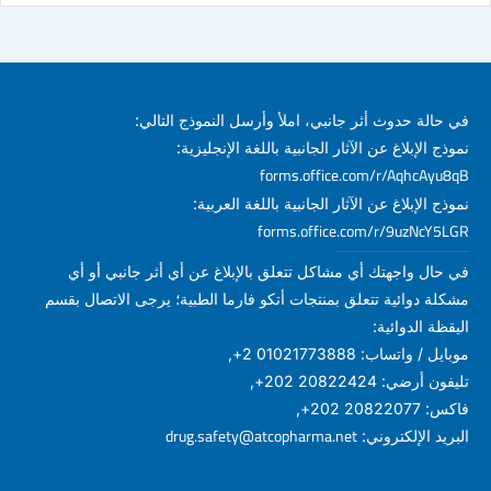
في حالة حدوث أثر جانبي، املأ وأرسل النموذج التالي:
نموذج الإبلاغ عن الآثار الجانبية باللغة الإنجليزية:
forms.office.com/r/AqhcAyu8qB
نموذج الإبلاغ عن الآثار الجانبية باللغة العربية:
forms.office.com/r/9uzNcY5LGR
في حال واجهتك أي مشاكل تتعلق بالإبلاغ عن أي أثر جانبي أو أي
مشكلة دوائية تتعلق بمنتجات أتكو فارما الطبية؛ يرجى الاتصال بقسم
اليقظة الدوائية:
موبايل / واتساب: 01021773888 2+,
تليفون أرضي: 20822424 202+,
فاكس: 20822077 202+,
drug.safety@atcopharma.net
البريد الإلكتروني: