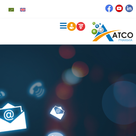
خطي
لى
لمحتوى