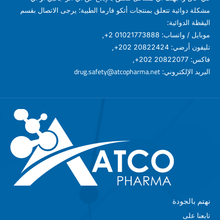
مشكلة دوائية تتعلق بمنتجات أتكو فارما الطبية؛ يرجى الاتصال بقسم
اليقظة الدوائية:
موبايل / واتساب: 01021773888 2+,
تليفون أرضي: 20822424 202+,
فاكس: 20822077 202+,
drug.safety@atcopharma.net
البريد الإلكتروني:
نهتم بالجودة
تابعنا على