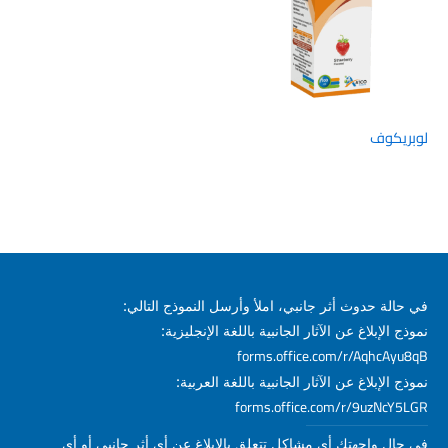
لوبريكوف
في حالة حدوث أثر جانبي، املأ وأرسل النموذج التالي:
نموذج الإبلاغ عن الآثار الجانبية باللغة الإنجليزية:
forms.office.com/r/AqhcAyu8qB
نموذج الإبلاغ عن الآثار الجانبية باللغة العربية:
forms.office.com/r/9uzNcY5LGR
في حال واجهتك أي مشاكل تتعلق بالإبلاغ عن أي أثر جانبي أو أي