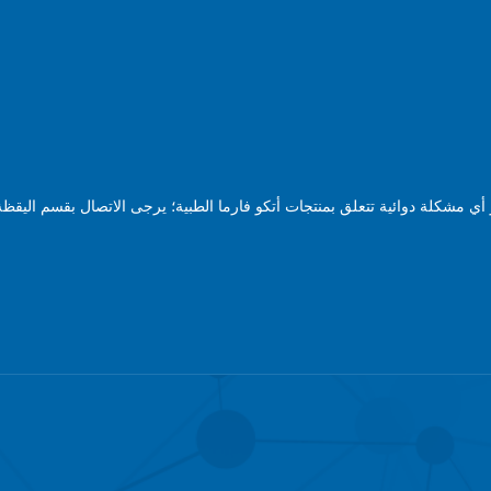
ي مشكلة دوائية تتعلق بمنتجات أتكو فارما الطبية؛ يرجى الاتصال بقسم اليقظة 