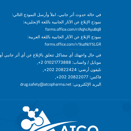
في حالة حدوث أثر جانبي، املأ وأرسل النموذج التالي:
نموذج الإبلاغ عن الآثار الجانبية باللغة الإنجليزية:
forms.office.com/r/AqhcAyu8qB
نموذج الإبلاغ عن الآثار الجانبية باللغة العربية:
forms.office.com/r/9uzNcY5LGR
في حال واجهتك أي مشاكل تتعلق بالإبلاغ عن أي أثر جانبي أو أ
موبايل / واتساب: 01021773888 2+,
تليفون أرضي: 20822424 202+,
فاكس: 20822077 202+,
drug.safety@atcopharma.net
البريد الإلكتروني: