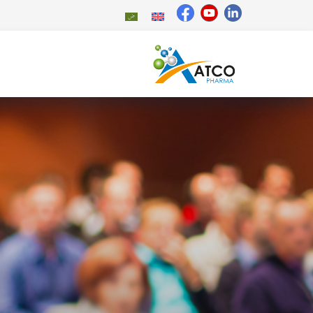
خطي
لى
لمحتوى