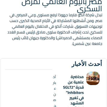
مصر باليوم العالمي لمرض
السكري
تبذل شركة أتكو فارما جهودًا لرفع مستوى وعي المرضى في
مصر. ومن أنشطتها المشاركة في الأيام الصحية الكبرى حسب
توجيهات التسويق. شاركت أتكو في الاحتفال باليوم العالمي
للسكري تحت إشراف الدكتورة سلوى صادق (رئيس قسم الغدد
الصماء بمستشفى الدمرداش) والدكتورة جيهان (نائب رئيس
جامعة عين شمس).
أحدث الأخبار
محاضرة
أخ
علمية عن
بار
قدرة “SGLT2
ع
Inhibitors”
ن
في تغيير
ص
المشهد
ح