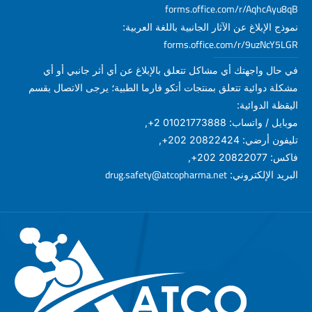
forms.office.com/r/AqhcAyu8qB
نموذج الإبلاغ عن الآثار الجانبية باللغة العربية:
forms.office.com/r/9uzNcY5LGR
في حال واجهتك أي مشاكل تتعلق بالإبلاغ عن أي أثر جانبي أو أي
مشكلة دوائية تتعلق بمنتجات أتكو فارما الطبية؛ يرجى الاتصال بقسم
اليقظة الدوائية:
موبايل / واتساب: 01021773888 2+,
تليفون أرضي: 20822424 202+,
فاكس: 20822077 202+,
drug.safety@atcopharma.net
البريد الإلكتروني: