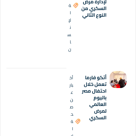
لإدارة مرض
ة
السكري من
ا
النوع الثاني
لإ
ن
س
ا
ن
أتكو فارما
أخ
تعمل خلال
بار
احتفال مصر
ع
باليوم
ن
العالمي
ص
لمرض
ح
السكري
ة
ا
لإ