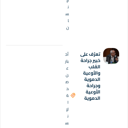
ن
س
ا
ن
تعرّف على
أخ
خبير جراحة
بار
القلب
ع
والأوعية
ن
الدموية
ص
وجراحة
ح
الأوعية
ة
الدموية
ا
لإ
ن
س