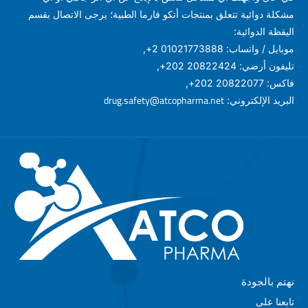
مشكلة دوائية تتعلق بمنتجات أتكو فارما الطبية؛ يرجى الاتصال بقسم
اليقظة الدوائية:
موبايل / واتساب: 01021773888 2+,
تليفون أرضي: 20822424 202+,
فاكس: 20822077 202+,
drug.safety@atcopharma.net
البريد الإلكتروني:
نهتم بالجودة
تابعنا على