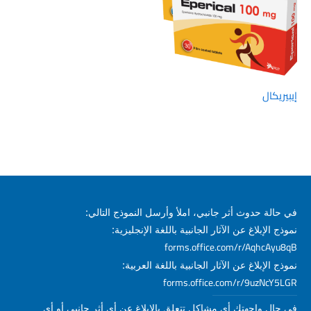
إيبيريكال
في حالة حدوث أثر جانبي، املأ وأرسل النموذج التالي:
نموذج الإبلاغ عن الآثار الجانبية باللغة الإنجليزية:
forms.office.com/r/AqhcAyu8qB
نموذج الإبلاغ عن الآثار الجانبية باللغة العربية:
forms.office.com/r/9uzNcY5LGR
في حال واجهتك أي مشاكل تتعلق بالإبلاغ عن أي أثر جانبي أو أي