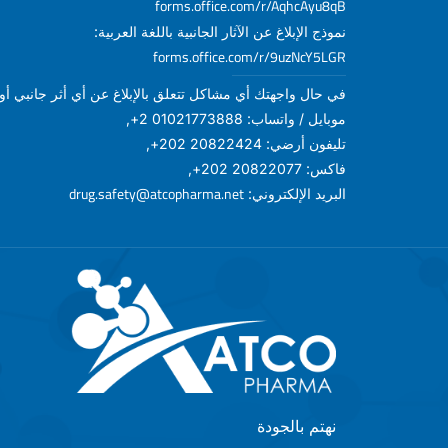
forms.office.com/r/AqhcAyu8qB
نموذج الإبلاغ عن الآثار الجانبية باللغة العربية:
forms.office.com/r/9uzNcY5LGR
في حال واجهتك أي مشاكل تتعلق بالإبلاغ عن أي أثر جانبي أو أ
موبايل / واتساب: 01021773888 2+,
تليفون أرضي: 20822424 202+,
فاكس: 20822077 202+,
drug.safety@atcopharma.net
البريد الإلكتروني:
نهتم بالجودة