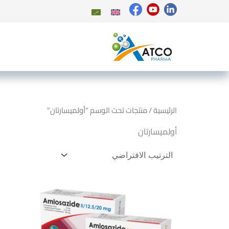
خطي
لى
لمحتوى
الرئيسية
/ منتجات تحت الوسم “أولميسارتان”
أولميسارتان