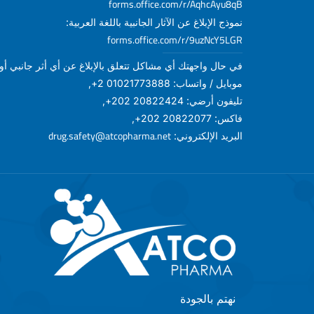
forms.office.com/r/AqhcAyu8qB
نموذج الإبلاغ عن الآثار الجانبية باللغة العربية:
forms.office.com/r/9uzNcY5LGR
في حال واجهتك أي مشاكل تتعلق بالإبلاغ عن أي أثر جانبي أو أ
موبايل / واتساب: 01021773888 2+,
تليفون أرضي: 20822424 202+,
فاكس: 20822077 202+,
drug.safety@atcopharma.net
البريد الإلكتروني:
نهتم بالجودة