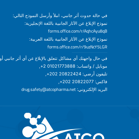
في حالة حدوث أثر جانبي، املأ وأرسل النموذج التالي:
نموذج الإبلاغ عن الآثار الجانبية باللغة الإنجليزية:
forms.office.com/r/AqhcAyu8qB
نموذج الإبلاغ عن الآثار الجانبية باللغة العربية:
forms.office.com/r/9uzNcY5LGR
في حال واجهتك أي مشاكل تتعلق بالإبلاغ عن أي أثر جانبي أو أ
موبايل / واتساب: 01021773888 2+,
تليفون أرضي: 20822424 202+,
فاكس: 20822077 202+,
drug.safety@atcopharma.net
البريد الإلكتروني: