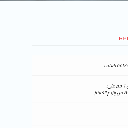
خلط
مضافة للعلف
ى: