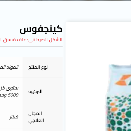
كينجفوس
الشكل الصيدلاني:
علف مُسبق ال
نوع المنتج
المواد ال
يحتوى كل 1 جم عل
التركيبة
5000 وحدة من إنزيم الفايتيز
المجال
فيتاز
العلاجي