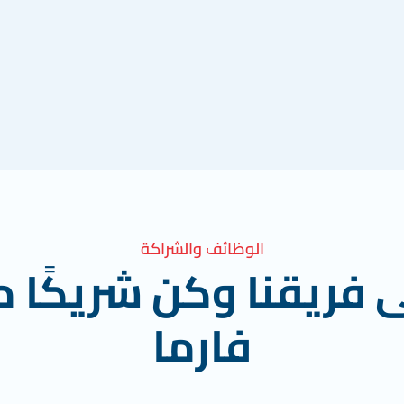
الوظائف والشراكة
ى فريقنا وكن شريكًا م
فارما