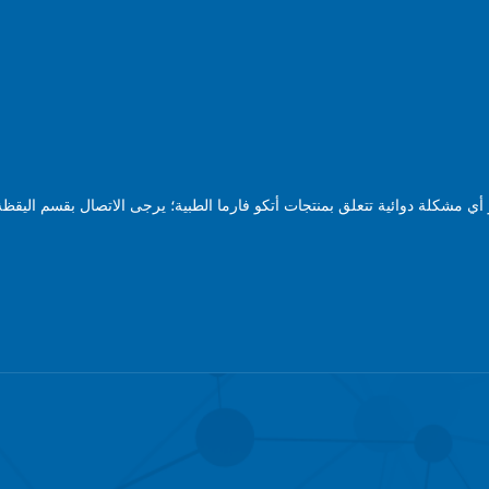
ي مشكلة دوائية تتعلق بمنتجات أتكو فارما الطبية؛ يرجى الاتصال بقسم اليقظة 