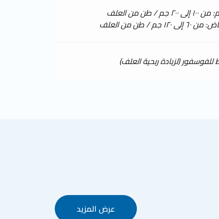
 جم / طن من العلف
 ١٢٠ جم / طن من العلف
 للفوسفور (لزيادة ربحية العلف)
عرض المزيد