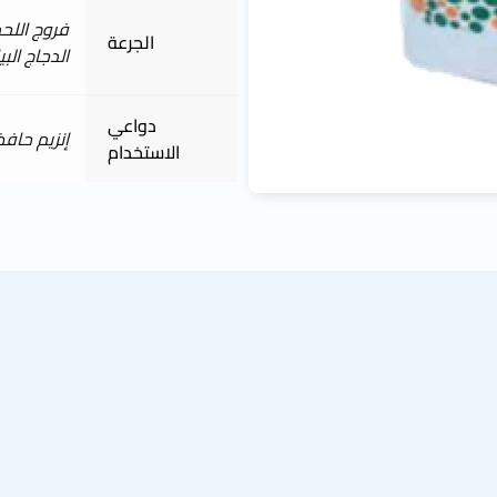
فروج اللحم: من ١٠٠ إلى ٢٠٠
الجرعة
الدجاج البياض: من ٦٠ إلى
دواعي
إنزيم حافظ
الاستخدام