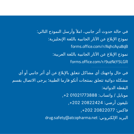
في حالة حدوث أثر جانبي، املأ وأرسل النموذج التالي:
نموذج الإبلاغ عن الآثار الجانبية باللغة الإنجليزية:
forms.office.com/r/AqhcAyu8qB
نموذج الإبلاغ عن الآثار الجانبية باللغة العربية:
forms.office.com/r/9uzNcY5LGR
في حال واجهتك أي مشاكل تتعلق بالإبلاغ عن أي أثر جانبي أو أي
مشكلة دوائية تتعلق بمنتجات أتكو فارما الطبية؛ يرجى الاتصال بقسم
اليقظة الدوائية:
موبايل / واتساب: 01021773888 2+,
تليفون أرضي: 20822424 202+,
فاكس: 20822077 202+,
drug.safety@atcopharma.net
البريد الإلكتروني: