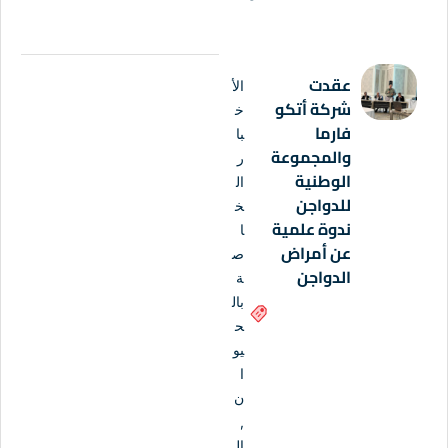
عقدت
الأ
شركة أتكو
خ
فارما
با
والمجموعة
ر
الوطنية
ال
للدواجن
خ
ندوة علمية
ا
عن أمراض
ص
الدواجن
ة
بال
ح
يو
ا
ن
,
ال