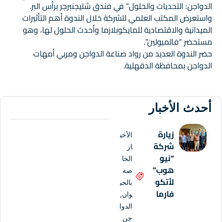
الدواجن: التحديات والحلول” في فندق شتيجنبرجر برأس البر.
واستعرض المكتب العلمي للشركة خلال الندوة أهم التأثيرات
الميدانية والاقتصادية للمايكوبلازما وأحدث الحلول لها، وهو
مستحضر “فالميولين”.
حضر الندوة العديد من رواد صناعة الدواجن ومربي أمهات
الدواجن بمحافظة الدقهلية.
أحدث الأخبار
زيارة
الأخب
شركة
ار
“نيو
الخا
هوب”
صة
لأتكو
بالحي
فارما
وان
,
الدوا
جن