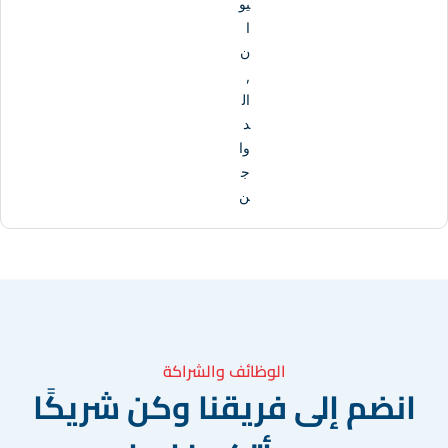
يو
ا
ن
,
ال
د
وا
ج
ن
الوظائف والشراكة
انضم إلى فريقنا وكن شريكًا