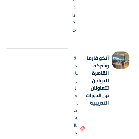
د
وا
ج
ن
أتكو فارما
الأ
وشركة
خ
القاهرة
با
للدواجن
ر
تتعاونان
ال
في الدورات
خ
التدريبية
ا
ص
ة
بال
ح