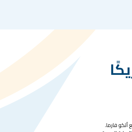
كًا
 أتكو فارما.