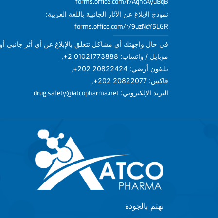
forms.office.com/r/AqhcAyu8qB
نموذج الإبلاغ عن الآثار الجانبية باللغة العربية:
forms.office.com/r/9uzNcY5LGR
في حال واجهتك أي مشاكل تتعلق بالإبلاغ عن أي أثر جانبي أو أ
موبايل / واتساب: 01021773888 2+,
تليفون أرضي: 20822424 202+,
فاكس: 20822077 202+,
drug.safety@atcopharma.net
البريد الإلكتروني:
نهتم بالجودة