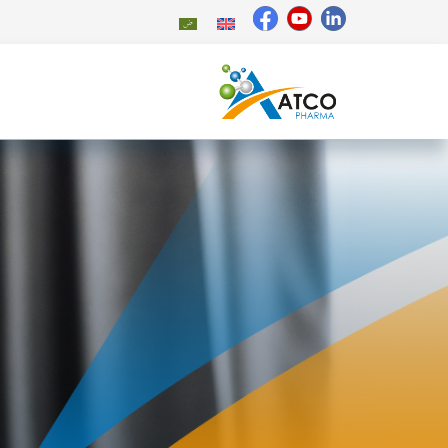
خطي
لى
لمحتوى