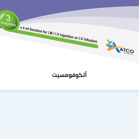
أتكوفومسيت