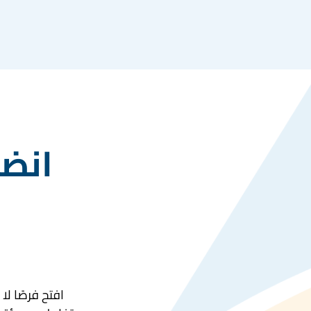
انضم
افتح فرصًا لا