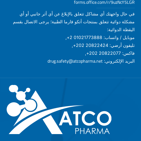
forms.office.com/r/9uzNcY5LGR
في حال واجهتك أي مشاكل تتعلق بالإبلاغ عن أي أثر جانبي أو أي
مشكلة دوائية تتعلق بمنتجات أتكو فارما الطبية؛ يرجى الاتصال بقسم
اليقظة الدوائية:
موبايل / واتساب: 01021773888 2+,
تليفون أرضي: 20822424 202+,
فاكس: 20822077 202+,
drug.safety@atcopharma.net
البريد الإلكتروني: