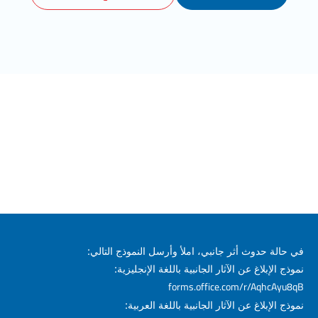
في حالة حدوث أثر جانبي، املأ وأرسل النموذج التالي:
نموذج الإبلاغ عن الآثار الجانبية باللغة الإنجليزية:
forms.office.com/r/AqhcAyu8qB
نموذج الإبلاغ عن الآثار الجانبية باللغة العربية: