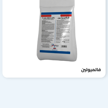
فالميولين