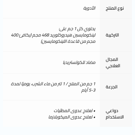
نوع المنتج
الأدوية
يحتوي كل 1 جم على:
التركيبة
لينكومايسين هيدروكلوريد 468 مجم (يكافئ 400
مجم من قاعدة اللينكومايسين)
المجال
مضاد للكولستريديا
العلاجي
1 جم من المنتج / 1 لتر من ماء الشرب، يوميًا لمدة
الجرعة
3-5 أيام
دواعي
• لعلاج عدوى المطثيات
الاستخدام
• لعلاج عدوى الميكوبلازما