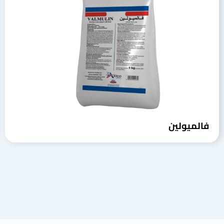
فالميولين