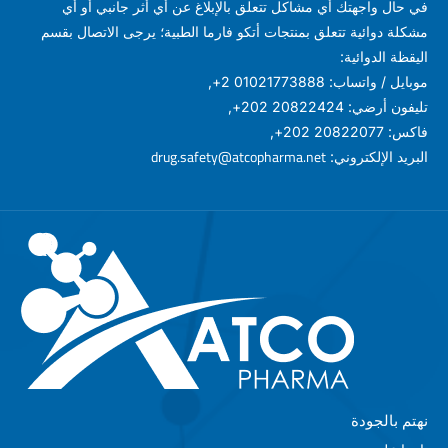
في حال واجهتك أي مشاكل تتعلق بالإبلاغ عن أي أثر جانبي أو أي
مشكلة دوائية تتعلق بمنتجات أتكو فارما الطبية؛ يرجى الاتصال بقسم
اليقظة الدوائية:
موبايل / واتساب: 01021773888 2+,
تليفون أرضي: 20822424 202+,
فاكس: 20822077 202+,
drug.safety@atcopharma.net
البريد الإلكتروني:
نهتم بالجودة