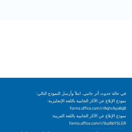
في حالة حدوث أثر جانبي، املأ وأرسل النموذج التالي:
نموذج الإبلاغ عن الآثار الجانبية باللغة الإنجليزية:
forms.office.com/r/AqhcAyu8qB
نموذج الإبلاغ عن الآثار الجانبية باللغة العربية:
forms.office.com/r/9uzNcY5LGR