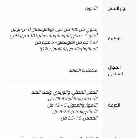
نوع المنتج
الأدوية
يحتوي كل 100 مل على: بوتافوسفان (1-ن-بوتيل
أمينو-1-حمض الفوسفوريك ميثيل) 10 جم (يكافئ
التركيبة
1.37 جم من الفوسفور+ 5 مجم من
السيانوكوبالامين (فيتامين ب12))
المجال
مكملات الطاقة
العلاجي
للحقن العضلي، والوريدي، وتحت الجلد.
الأحصنة والماشية: 5-25 مل.
الجرعة
الأمهار والعجول: 5 – 12 مل.
الأغنام والماعز: 2.5-5 مل.
الحملان: 1.5-2.5 مل.