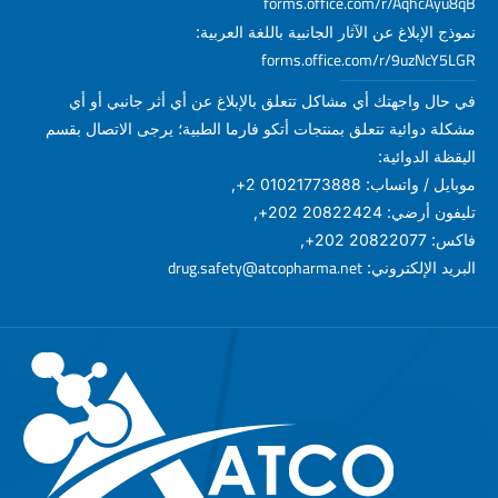
forms.office.com/r/AqhcAyu8qB
نموذج الإبلاغ عن الآثار الجانبية باللغة العربية:
forms.office.com/r/9uzNcY5LGR
في حال واجهتك أي مشاكل تتعلق بالإبلاغ عن أي أثر جانبي أو أي
مشكلة دوائية تتعلق بمنتجات أتكو فارما الطبية؛ يرجى الاتصال بقسم
اليقظة الدوائية:
موبايل / واتساب: 01021773888 2+,
تليفون أرضي: 20822424 202+,
فاكس: 20822077 202+,
drug.safety@atcopharma.net
البريد الإلكتروني: