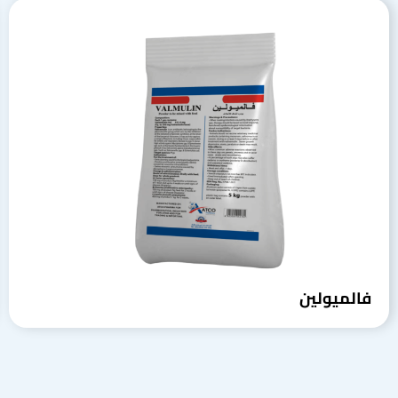
فالميولين