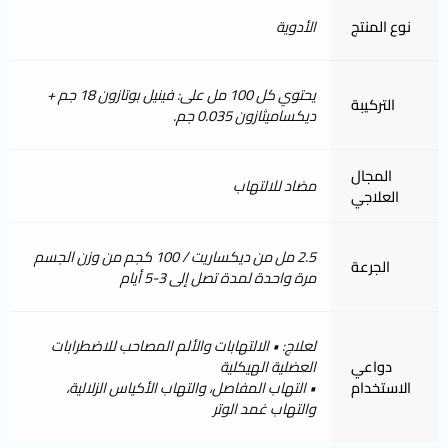
نوع المنتج
الأدوية
يحتوي كل 100 مل على: فينيل بوتازون 18 جم +
التركيبة
ديكساميثازون 0.035 جم.
المجال
مضاد للالتهاب
العلاجي
2.5 مل من ديكساريت / 100 كجم من وزن الجسم
الجرعة
مرة واحدة لمدة تصل إلى 3-5 أيام
لعلاج: • الالتهابات والألم المصاحب للاضطرابات
دواعي
العضلية الهيكلية
الاستخدام
• التهاب المفاصل، والتهاب الأكياس الزلالية،
والتهاب غمد الوتر