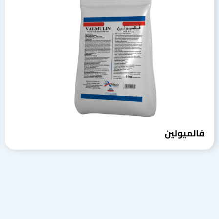
فالميولين