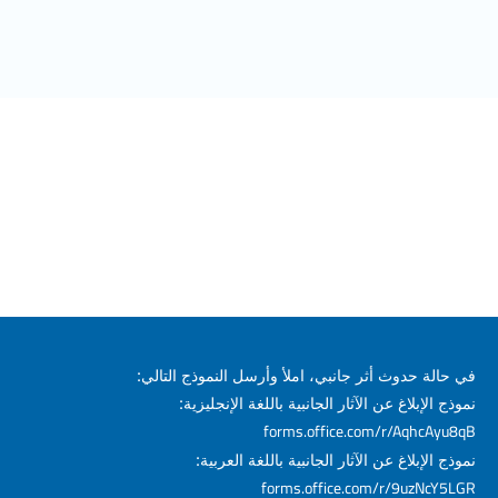
في حالة حدوث أثر جانبي، املأ وأرسل النموذج التالي:
نموذج الإبلاغ عن الآثار الجانبية باللغة الإنجليزية:
forms.office.com/r/AqhcAyu8qB
نموذج الإبلاغ عن الآثار الجانبية باللغة العربية:
forms.office.com/r/9uzNcY5LGR