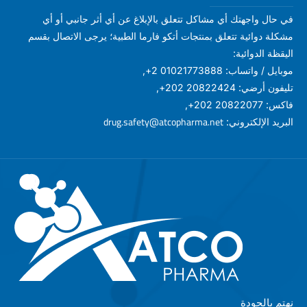
في حال واجهتك أي مشاكل تتعلق بالإبلاغ عن أي أثر جانبي أو أي
مشكلة دوائية تتعلق بمنتجات أتكو فارما الطبية؛ يرجى الاتصال بقسم
اليقظة الدوائية:
موبايل / واتساب: 01021773888 2+,
تليفون أرضي: 20822424 202+,
فاكس: 20822077 202+,
drug.safety@atcopharma.net
البريد الإلكتروني:
نهتم بالجودة