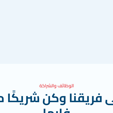
الوظائف والشراكة
ى فريقنا وكن شريكًا م
فارما