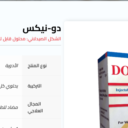
دو-نيكس
الشكل الصيدلاني:
محلول قابل ل
نوع المنتج
الأدوية
التركيبة
يحتوي كل 100 مل على: نيتروكسينيل 5
المجال
مضاد للطف
العلاجي