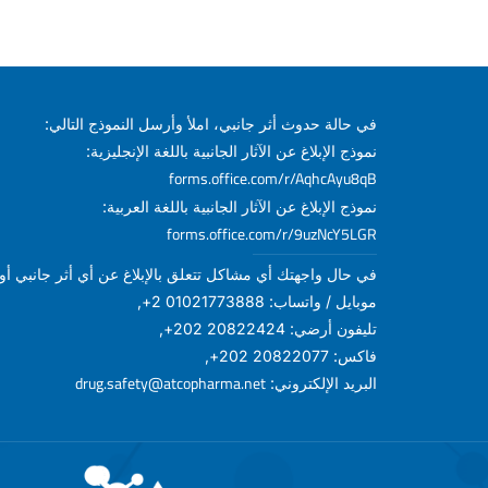
في حالة حدوث أثر جانبي، املأ وأرسل النموذج التالي:
نموذج الإبلاغ عن الآثار الجانبية باللغة الإنجليزية:
forms.office.com/r/AqhcAyu8qB
نموذج الإبلاغ عن الآثار الجانبية باللغة العربية:
forms.office.com/r/9uzNcY5LGR
في حال واجهتك أي مشاكل تتعلق بالإبلاغ عن أي أثر جانبي أو أ
موبايل / واتساب: 01021773888 2+,
تليفون أرضي: 20822424 202+,
فاكس: 20822077 202+,
drug.safety@atcopharma.net
البريد الإلكتروني: