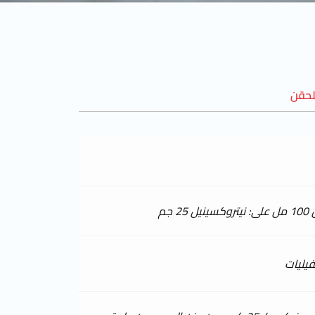
لحقن
2 جم
يليات