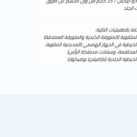
1 مل من دو-نيكس / 25 كجم من وزن الجسم عن طريق
 الجلد
بة بالطفيليات التالية:
المثقوبة (المتورقة الكبدية والمتورقة العملاقة)
الخيطية في الجهاز الهضمي (المحجنية الملتوية،
لمحلقمة، وسلالات مدملكة الرأس)
لخيطية الجلدية (بارافيلاريا بوفيكولا)