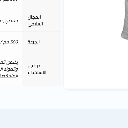
المجال
حمضي, مط
العلاجي
الجرعة
500 جم / طن من العلف
دواعي
والمواد ا
الاستخدام
المنخفضة