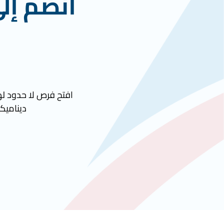
انضم إل
افتح فرص لا حدود لها
ديناميكي