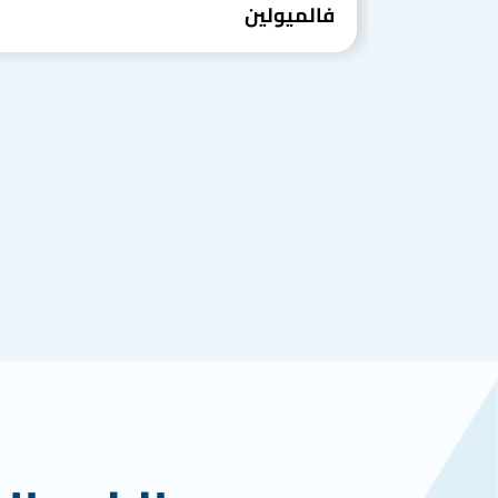
فالميولين