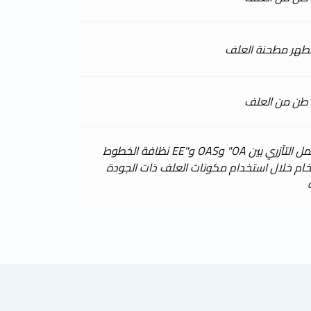
هر مطحنة العلف
يضمن العمل التآزري بين OA" وOAS و"EE نظافة الخطوط
لخام خلال استخدام مكونات العلف ذات الجودة