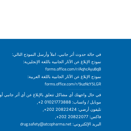
في حالة حدوث أثر جانبي، املأ وأرسل النموذج التالي:
نموذج الإبلاغ عن الآثار الجانبية باللغة الإنجليزية:
forms.office.com/r/AqhcAyu8qB
نموذج الإبلاغ عن الآثار الجانبية باللغة العربية:
forms.office.com/r/9uzNcY5LGR
في حال واجهتك أي مشاكل تتعلق بالإبلاغ عن أي أثر جانبي أو أ
موبايل / واتساب: 01021773888 2+,
تليفون أرضي: 20822424 202+,
فاكس: 20822077 202+,
drug.safety@atcopharma.net
البريد الإلكتروني: