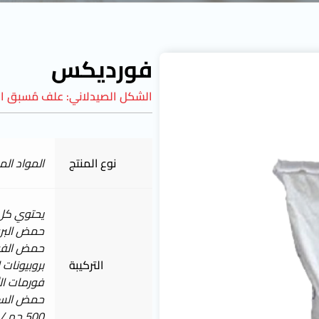
فورديكس
الشكل الصيدلاني:
علف مُسبق ال
نوع المنتج
المواد ال
يحتوي كل 1 كجم عل
حمض البروبيون
حمض الفورميك 
التركيبة
بروبيونات الأم
فورمات الأمون
حمض السوربي
500 جم / طن من العلف