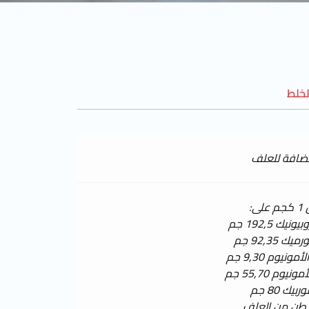
خلط
مضافة للعلف
ى:
يك 192,5 جم
92,35 جم
ونيوم 9,30 جم
يوم 55,70 جم
ك 80 جم