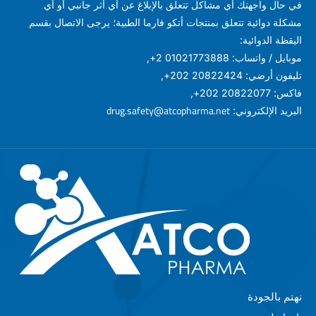
في حال واجهتك أي مشاكل تتعلق بالإبلاغ عن أي أثر جانبي أو أي
مشكلة دوائية تتعلق بمنتجات أتكو فارما الطبية؛ يرجى الاتصال بقسم
اليقظة الدوائية:
موبايل / واتساب: 01021773888 2+,
تليفون أرضي: 20822424 202+,
فاكس: 20822077 202+,
drug.safety@atcopharma.net
البريد الإلكتروني:
نهتم بالجودة