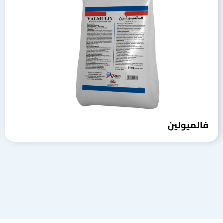
فالميولين