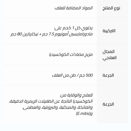
نوع المنتج
المواد المضافة للعلف
يحتوي كل 1 كجم على:
التركيبة
مادورامايسين أمونيوم 7.5 جم + نيكاربازين 80 جم
المجال
مزيج مضادات الكوكسيديا
العلاجي
الجرعة
500 جم / طن من العلف
للعلاج والوقاية من:
الكوكسيديا الناتجة عن الطفيلات الإيمرية الدقيقة،
الجرعة
والفاتكة، والمنكثبة، والبرونتية، والعظمى،
و(E.mitis)