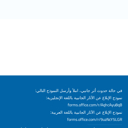
في حالة حدوث أثر جانبي، املأ وأرسل النموذج التالي:
نموذج الإبلاغ عن الآثار الجانبية باللغة الإنجليزية:
forms.office.com/r/AqhcAyu8qB
نموذج الإبلاغ عن الآثار الجانبية باللغة العربية:
forms.office.com/r/9uzNcY5LGR