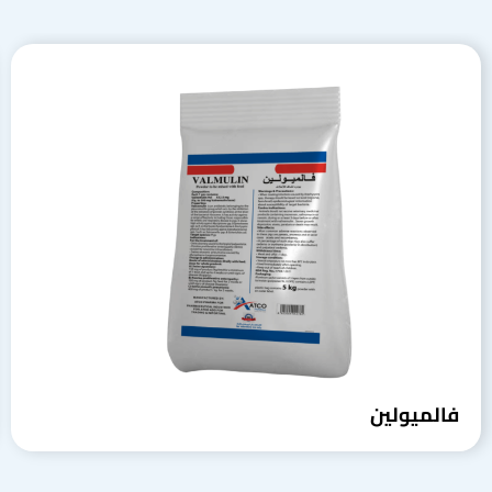
فالميولين