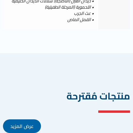
• ديدان العين (الناضجة): سلالات الديدان الحليمية
• اللحموية (المرحلة الطفيلية)
• عث الجرب
• القمل الماص
منتجات مُقترحة
عرض المزيد