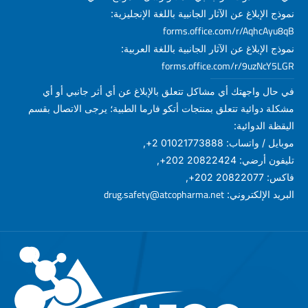
نموذج الإبلاغ عن الآثار الجانبية باللغة الإنجليزية:
forms.office.com/r/AqhcAyu8qB
نموذج الإبلاغ عن الآثار الجانبية باللغة العربية:
forms.office.com/r/9uzNcY5LGR
في حال واجهتك أي مشاكل تتعلق بالإبلاغ عن أي أثر جانبي أو أي
مشكلة دوائية تتعلق بمنتجات أتكو فارما الطبية؛ يرجى الاتصال بقسم
اليقظة الدوائية:
موبايل / واتساب: 01021773888 2+,
تليفون أرضي: 20822424 202+,
فاكس: 20822077 202+,
drug.safety@atcopharma.net
البريد الإلكتروني: