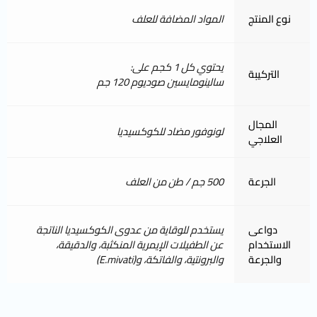
نوع المنتج
المواد المضافة للعلف
يحتوي كل 1 كجم على:
التركيبة
سالينومايسين صوديوم 120 جم
المجال
لونوفور مضاد للكوكسيديا
العلاجي
الجرعة
500 جم / طن من العلف
دواعى
يستخدم للوقاية من عدوى الكوكسيديا الناتجة
الاستخدام
عن الطفيلات الإيمرية المنكثبة، والدقيقة،
والجرعة
والبرونتية، والفاتكة، و(E.mivati)