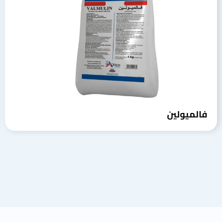
فالميولين