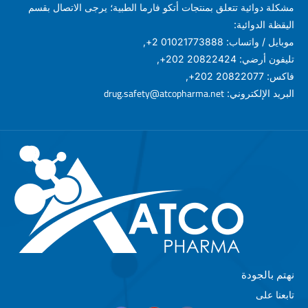
مشكلة دوائية تتعلق بمنتجات أتكو فارما الطبية؛ يرجى الاتصال بقسم
اليقظة الدوائية:
موبايل / واتساب: 01021773888 2+,
تليفون أرضي: 20822424 202+,
فاكس: 20822077 202+,
drug.safety@atcopharma.net
البريد الإلكتروني:
نهتم بالجودة
تابعنا على