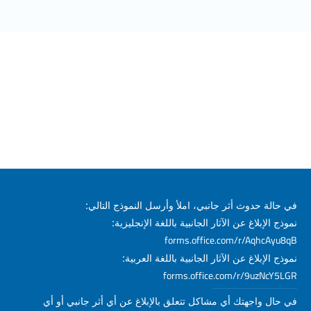
في حالة حدوث أثر جانبي، املأ وأرسل النموذج التالي:
نموذج الإبلاغ عن الآثار الجانبية باللغة الإنجليزية:
forms.office.com/r/AqhcAyu8qB
نموذج الإبلاغ عن الآثار الجانبية باللغة العربية:
forms.office.com/r/9uzNcY5LGR
في حال واجهتك أي مشاكل تتعلق بالإبلاغ عن أي أثر جانبي أو أي