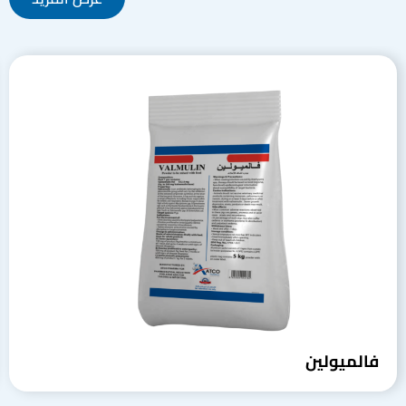
فالميولين