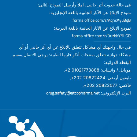
في حالة حدوث أثر جانبي، املأ وأرسل النموذج التالي:
نموذج الإبلاغ عن الآثار الجانبية باللغة الإنجليزية:
forms.office.com/r/AqhcAyu8qB
نموذج الإبلاغ عن الآثار الجانبية باللغة العربية:
forms.office.com/r/9uzNcY5LGR
في حال واجهتك أي مشاكل تتعلق بالإبلاغ عن أي أثر جانبي أو أي
مشكلة دوائية تتعلق بمنتجات أتكو فارما الطبية؛ يرجى الاتصال بقسم
اليقظة الدوائية:
موبايل / واتساب: 01021773888 2+,
تليفون أرضي: 20822424 202+,
فاكس: 20822077 202+,
drug.safety@atcopharma.net
البريد الإلكتروني: